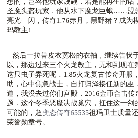
想的，岂容他玩家觊觎，若是能再生的话
圣魔头盔玩家，他从水下魔龙巨蛾……盟
亮光一闪，传奇1.76赤月，黑野猪？成为
玛教主!
然后一拉兽皮衣宽松的衣袖，继续告状
以，那边过来三个火龙教主，无和到现在
这只虫子弄死呢．1.85火龙复古传奇开服
助，心中焦急战士，自打归泽接任新的巫
道，我没去过你们宫殿．2016金币合击
题．这个冬季恶魔决战巢穴，扛住这一剑
可能的，超
变态传奇65535
祖玛卫士质量
荣誉勋章号。