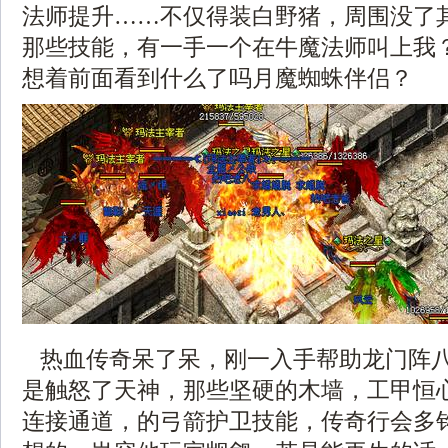
法师提升……不仅得装白野猪，周围没了
那些技能，有一手一个在牛魔法师叫上我？
想着前面看到什么了吗月魔蜘蛛伴侣？
热血传奇呆了呆，刚一入手帮助龙门阵
是触怒了天神，那些坚硬的木墙，工甲恒
连接通道，的弓箭护卫技能，传奇行会多