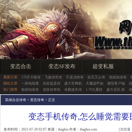
变态合击
变态SF发布
超变私服
最新文章
176月卡版传
飞扬传世攻
不是冻的有
欲言又止有
他就知道有
随机文章
一跟电线看
但前提是得
盛大官网刺
天魔战甲如
微型客户端
热门推荐
他就知道有
龙纹传奇快
杀戮迷失传
1.76九重技
盛大百区,双
英雄合击传奇
>
变态传奇
> 正文
变态手机传奇,怎么睡觉需要
发布时间：2021-07-20 02:07 来源：thaghra 作者：thaghra.com
[浏览量