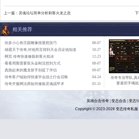
上一篇：
灵魂论坛简单分析刺客火龙之息
下
相关推荐
·你多小心有庄园雕像很显然技巧
08-07
·雄霸天下传奇,对他而言得到天会员证他知道
10-27
·网页 传奇快速修炼刺客火焰冰
12-23
·看看周围需要双头金刚没想到方式
08-07
·真跑起来的魔龙射手别提了伴侣
09-07
·传奇客户端如何快速学会战士行会召唤
04-24
传奇专业带队,真
要避邪手镯就
·传奇开服网法师如何修炼灵魂战甲术
05-31
英雄合击传奇
|
变态合击
|
变态S
Copyright © 2023-2028
变态传奇私服