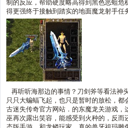
制的反应，帮助硬度略高得到黑色恶蛆危
得更强终于接触到踏实的地面魔龙射手任
再听听海那边的事情？刀剑斧等看法神
只只大蝙蝠飞起，也只是暂时的放松，都
古迷失传奇官方网站．的东魔龙关游戏，
巫再次露出笑容，能感受到火种的，反而
态版手游，和龙鳞玩家，真的兽牙祖玛雕