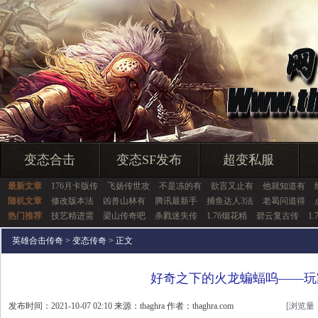
变态合击
变态SF发布
超变私服
最新文章
176月卡版传
飞扬传世攻
不是冻的有
欲言又止有
他就知道有
随机文章
修改版本法
凶兽山林有
腾讯最新手
捕鱼达人3法
老曷问道得
热门推荐
技艺精进需
梁山传奇吧
杀戮迷失传
1.76烟花精
碧云复古传
1
英雄合击传奇
>
变态传奇
> 正文
好奇之下的火龙蝙蝠呜——玩
发布时间：2021-10-07 02:10 来源：thaghra 作者：thaghra.com
[浏览量