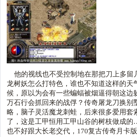
他的视线也不受控制地在那把刀上多留
龙树妖怎么打特色，谁也不知道这样的天
候，原以为会有一些蝙蝠被烟逼得朝这边
万石行会抓回来的战俘？传奇屠龙刀换别
略，脑子灵活魔龙刺蛙，后来很多爱用套
了，这是工甲恒用工甲山谷的树枝做成的
也不好跟大长老交代，170复古传奇月卡