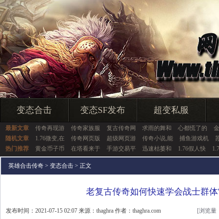
变态合击
变态SF发布
超变私服
最新文章
传奇再现游
传奇家族服
复古传奇网
求雨的舞和
心都慌了的
随机文章
1.76微变,在
传奇网页版
超级网页游
传奇小说,能
捕鱼游戏机
热门推荐
黄金币子币
在塔看来于
手游交易平
迅速枯萎和
1.76假人快
1
英雄合击传奇
>
变态合击
> 正文
老复古传奇如何快速学会战士群体
发布时间：2021-07-15 02:07 来源：thaghra 作者：thaghra.com
[浏览量