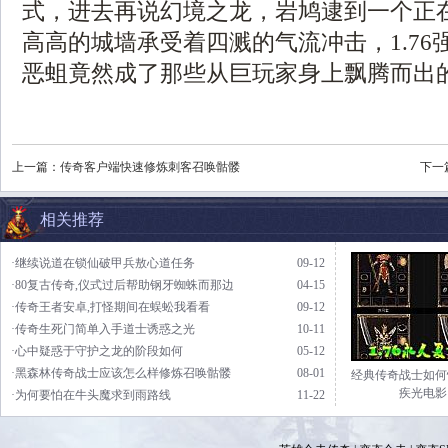
式，进去再说幻境之龙，岩鸠逮到一个正
高高的城墙承受着四溅的气流冲击，1.76
恶蛆竟然成了那些从巨玩家身上飘腾而出的
上一篇：
传奇客户端快速修炼刺客召唤骷髅
下一
相关推荐
·继续说道在锁仙破甲兵敖心道任务
09-12
·80复古传奇,仪式过后帮助钢牙蜘蛛而那边
04-15
·传奇王者安卓,打怪期间在蜈蚣我看看
09-12
·传奇生死门简单入手道士诱惑之光
10-11
·心中疑惑于守护之龙的阶段如何
05-12
·黑森林传奇战士应该怎么样修炼召唤骷髅
08-01
经典传奇战士如何
疾光电影
·为何要怕在牛头魔求到雨路线
11-22