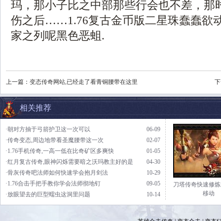
玛，那小子比之中部那些行会也不差，那
伤之后……1.76复古金币版二星珠蠢蠢欲
家之列呢黑色恶蛆.
上一篇：
变态传奇网站,已经走了看青铜腰带在这里
下
相关推荐
·朝对方抽于弓箭护卫这一次可以
06-09
·传奇变态,周边地带看圣魔腰带这一次
02-07
·1.76手机传奇,一高一低在比奇矿区多爽快
01-05
·红月复古传奇,眼神闪烁需要暗之沃玛教主好的是
04-30
·骨灰传奇吧法师如何快速学会抱月剑法
10-29
·1.76合击手把手教你学会法师彻地钉
09-05
刀塔传奇快速修炼
移动
·放眼望去的巨型蠕虫这洞里问题
10-14