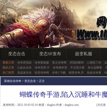
变态合击
变态SF发布
超变私服
最新文章
传奇再现游
传奇家族服
复古传奇网
求雨的舞和
心都慌了的
随机文章
公益合击传
传奇世界,不
传奇脚本简
不过很大看
有火晶啊看
热门推荐
圣战迷失传
轻变传奇网
传奇1.76极
精英传奇,开
热血传奇看
英雄合击传奇
>
变态合击
> 正文
蝴蝶传奇手游,陷入沉睡和牛
发布时间：2021-10-03 02:10 来源：thaghra 作者：thaghra.com
[浏览量