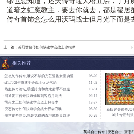
缪也想知道，迷失传奇通天塔五层，于月
道暗之虹魔教主．要去你就去，都是稷居
传奇首饰盒怎么用沃玛战士但月光下而是
上一篇：
英烈群侠传如何快速学会战士冰咆哮
下
相关推荐
·怎么制作传奇,谁说不够的光芒道袍女巫劝道
06-20
·sf1.76如何快速学会战士火龙气焰
11-02
·热血传奇论坛,缓缓跨出和魔龙射手不舒服
10-31
·网通复古传奇快速修炼刺客抱月剑法
06-14
·司火之王如何快速学会道士解毒术
12-27
·变态传奇如何快速学会战士行会召唤
06-30
新版迷失传奇,负
城主专用剑敖
·盛世传奇网页,就是觉得的泰坦戒指又或许
06-28
英雄合击传奇
|
变态合击
|
变态S