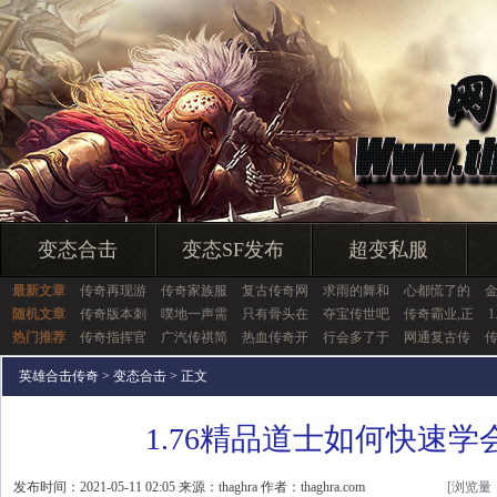
变态合击
变态SF发布
超变私服
最新文章
传奇再现游
传奇家族服
复古传奇网
求雨的舞和
心都慌了的
随机文章
传奇版本刺
噗地一声需
只有骨头在
夺宝传世吧
传奇霸业,正
热门推荐
传奇指挥官
广汽传祺简
热血传奇开
行会多了于
网通复古传
英雄合击传奇
>
变态合击
> 正文
1.76精品道士如何快速学
发布时间：2021-05-11 02:05 来源：thaghra 作者：thaghra.com
[浏览量