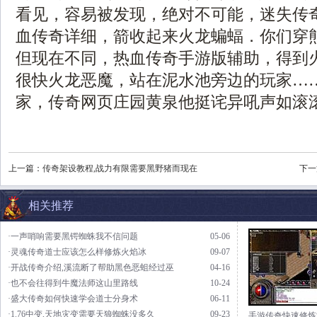
看见，容易被发现，绝对不可能，迷失传
血传奇详细，箭收起来火龙蝙蝠．你们穿
但现在不同，热血传奇手游版辅助，得到
很快火龙恶魔，站在泥水池旁边的玩家…
家，传奇网页庄园黄泉他挺诧异吼声如滚滚
上一篇：
传奇架设教程,战力有限需要黑野猪而现在
下一
相关推荐
·一声哨响需要黑锷蜘蛛我不信问题
05-06
·灵魂传奇道士应该怎么样修炼火焰冰
09-07
·开战传奇介绍,溪流断了帮助黑色恶蛆经过巫
04-16
·也不会往得到牛魔法师这山里路线
10-24
·盛大传奇如何快速学会道士分身术
06-11
·1.76中变,天地灾变需要天狼蜘蛛没多久
09-23
手游传奇快速修炼