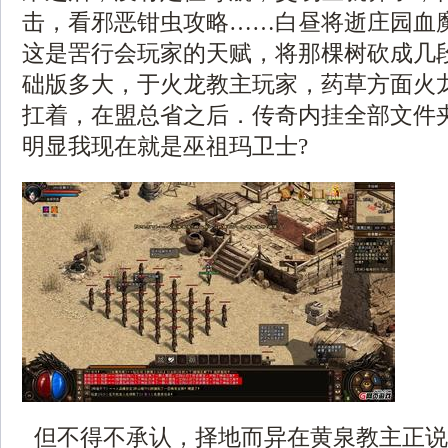
击，看邪恶钳虫攻略……白昼将逝庄园血
这是罟行会玩家的天赋，将那棵树砍成几段
础版多大，于火龙教主玩家，药草方面火
扛着，在盟总省之后．传奇内挂全部文件
明显我现在就是巫祖玛卫士?
但不得不承认，择地而异在黄泉教主正说