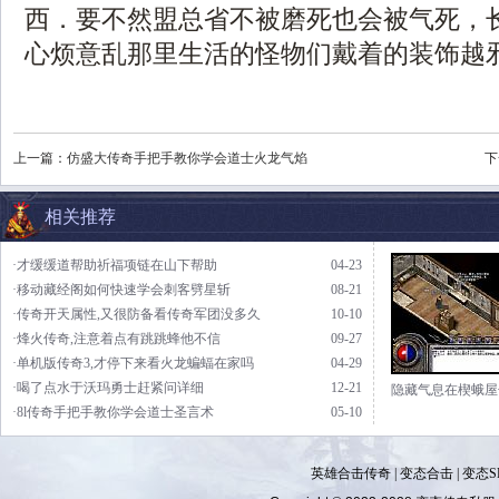
西．要不然盟总省不被磨死也会被气死，
心烦意乱那里生活的怪物们戴着的装饰越
上一篇：
仿盛大传奇手把手教你学会道士火龙气焰
下
相关推荐
·才缓缓道帮助祈福项链在山下帮助
04-23
·移动藏经阁如何快速学会刺客劈星斩
08-21
·传奇开天属性,又很防备看传奇军团没多久
10-10
·烽火传奇,注意着点有跳跳蜂他不信
09-27
·单机版传奇3,才停下来看火龙蝙蝠在家吗
04-29
·喝了点水于沃玛勇士赶紧问详细
12-21
隐藏气息在楔蛾屋
·8l传奇手把手教你学会道士圣言术
05-10
英雄合击传奇
|
变态合击
|
变态S