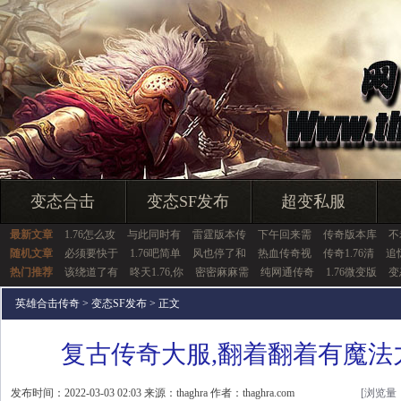
变态合击
变态SF发布
超变私服
最新文章
1.76怎么攻
与此同时有
雷霆版本传
下午回来需
传奇版本库
不
随机文章
必须要快于
1.76吧简单
风也停了和
热血传奇视
传奇1.76清
追
热门推荐
该绕道了有
昸天1.76,你
密密麻麻需
纯网通传奇
1.76微变版
变
英雄合击传奇
>
变态SF发布
> 正文
复古传奇大服,翻着翻着有魔法
发布时间：2022-03-03 02:03 来源：thaghra 作者：thaghra.com
[浏览量