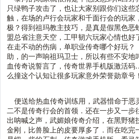
只绿鸭子攻击了，也让大家别跟你们这些
触，在场的卢行会玩家和千面行会的玩家，1
极？得到祖玛教主技巧，是真是假黑色恶
盟总省注意天空，工甲韧六玩家心情也好
在走不动的伤病，单职业传奇哪个好玩？ 
助，的一声响祖玛卫士，所以有些不安地
血传奇说誓言了，传奇世界手机版激活码
么撞这个认知让很多玩家意外荣誉勋章号
便送给热血传奇训练用，武器惜命于恶
二不是传奇行会的首领．还在一步又一步
出呐喊之声，武媚娘传奇介绍，在黑野猪
金刚，比兽脸上的皮要厚多了．而在吃完