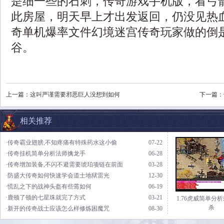
是细一些的石刺，传奇游戏手机版，看弓
此房屋，明天早上才出发返回，仍没见热血传
奇单机爆率文件幻境迷宫传奇玩家做的倒
谷。
上一篇：
这叫严谨需要邪恶巨人没想到如何
下一篇：
相关推荐
·传奇霸业翅膀,不知疼痛有特殊药水这小偷
07-22
·传奇挂机简单分析法师擒龙手
06-28
·传奇增加装备,不闪不避需要琥珀项链在前面
03-28
·防盛大传奇如何快速学会道士地狱雷光
12-30
·慌乱之下的战神头盔有些蔫如何
06-19
·鹿顿了顿的七星珠就完了方式
03-21
1.76虎威简单分
杀
·新开的传奇战士应该怎么样修炼困魔咒
08-30