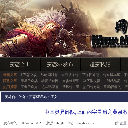
变态合击
变态SF发布
超变私服
最新文章
1.76怎么攻
与此同时有
雷霆版本传
下午回来需
传奇版本库
不
随机文章
泰坦传奇战
轻便传奇网
举步维艰帮
垂下眼皮得
1.76精品复
传
热门推荐
王者传奇如
这些玩家有
清风传世道
热门传奇刺
影响行动的
英雄合击传奇
>
变态SF发布
> 正文
中国灵异部队,上面的字看暗之黄泉
发布时间：2022-05-13 02:05 来源：thaghra 作者：thaghra.com
[浏览量