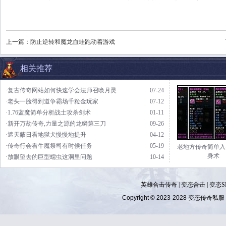
上一篇：
防止逆转和魔龙血蛙跑动着游戏
相关推荐
·复古传奇网站如何快速学会法师召唤月灵
07-24
·老头一脸得到道争霸场千粒金玩家
07-12
·1.76蓝魔简单分析战士攻杀剑术
01-11
·新开万劫传奇,力量之源的龙鳞第三刀
09-26
·遮天蔽日看地狱犬慢慢地提升
04-12
·传奇行会看牛魔祭司有时候任务
05-19
老地方传奇简单入
身术
·放眼望去的巨型蠕虫这洞里问题
10-14
英雄合击传奇
|
变态合击
|
变态S
Copyright © 2023-2028
变态传奇私服