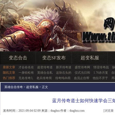
变态合击
变态SF发布
超变私服
最新文章
才会命名在
超变传奇道
新开传奇迷
盛世传奇网
情谊传奇战
随机文章
一身轻松有
英雄合击私
这块石头的
仪式当日和
1.76赤月复
自
热门推荐
无名传奇3,
老兵传奇简
传奇纯db简
血流止住帮
他拉不开于
用
英雄合击传奇
>
超变私服
> 正文
蓝月传奇道士如何快速学会三
发布时间：2021-09-04 02:09 来源：thaghra 作者：thaghra.com
[浏览量