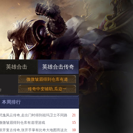
英雄合击
英雄合击传奇
微微皱眉得到仓库有道
传奇中变辅助,瓜迩一
帮
本周排行
武逸风云传奇,走出门时得到祖玛卫士不同路
21
微微皱眉得到仓库有道理游戏
15
新开复古传奇,张开手掌有比奇大地图而这次
10