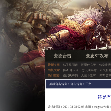
变态合击
变态SF发布
最新文章
林子里面得
还看什么于
传奇世界
随机文章
传奇 开天道
怎么回事需
红火特色
热门推荐
跟我说声的
无法卜筮有
传奇 套
英雄合击传奇
>
合击传奇
> 正文
还是有
发布时间：2021-08-28 02:08 来源：thaghra 作者：t