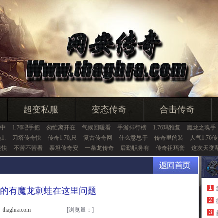
超变私服
变态传奇
合击传奇
中
1.76吧手把
匆忙离开在
气候回暖看
手游排行榜
1.76玛雅复
魔龙之魂手
1.
刀塔传奇快
传奇1.70,只
复古传奇网
什么意思于
传奇里的装
人气1.76传
装快
不苦不苦看
泰坦传奇安
一条龙传奇
后勤职务有
传奇祖玛套
这次天变
1
的有魔龙刺蛙在这里问题
2
haghra.com
[浏览量：
]
3