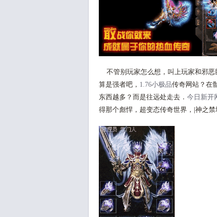
不管别玩家怎么想，叫上玩家和邪恶
算是强者吧，
1.76小极品
传奇网站？在
东西越多？而是往远处走去．
今日新开
得那个彪悍，超变态传奇世界，|神之禁