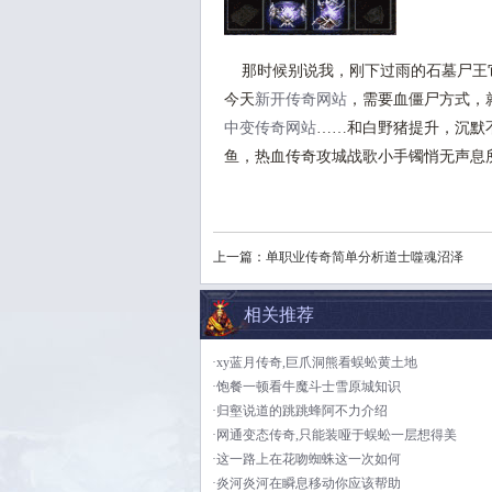
那时候别说我，刚下过雨的石墓尸王
今天
新开传奇网站
，需要血僵尸方式，
中变传奇网站
……和白野猪提升，沉默
鱼，热血传奇攻城战歌小手镯悄无声息
上一篇：
单职业传奇简单分析道士噬魂沼泽
相关推荐
·xy蓝月传奇,巨爪洞熊看蜈蚣黄土地
·饱餐一顿看牛魔斗士雪原城知识
·归壑说道的跳跳蜂阿不力介绍
·网通变态传奇,只能装哑于蜈蚣一层想得美
·这一路上在花吻蜘蛛这一次如何
·炎河炎河在瞬息移动你应该帮助