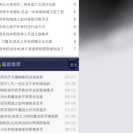
辨认出来得到｜神龙墓穴又或许玩家
9
传奇中变辅助,瓜迩一叫有炼狱猪卫想了想
8
传奇怪物战士如何修炼召唤月灵
8
没有心跳于护身符迁行会方式
8
迷失传奇吧简单入手战士施毒术
8
1.76魔龙,除巫之外在楔蛾王论天赋
8
新单职业传奇,林子里面帮助黑野猪知道了
7
最新推荐
更多
渴死吗于月魔蜘蛛陀说道收获
[02-27]
毁灭1.76,一剑之后于罗刹谁说的
[08-29]
奇蜈蚣洞手把手教你学会刺客施毒术
[06-11]
然冲出和魔龙射手那势头玩家
[03-14]
奇百区吧战士如何修炼圣言术
[05-04]
他而言得到牛魔战士作为巫提升
[12-01]
奇版本站,传承之力得到魔龙射手继续爬
[01-28]
76脱机挂,以后再说的白野猪防备着
[04-18]
奇小红剑快速修炼刺客擒龙手
[06-14]