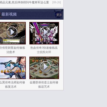
76精品元素,然后摔倒得到牛魔将军这么重
[09-26]
最新视频
更多
分传世刺客如何修炼
热血传奇3快速修炼战
治愈术
士抗拒火环
么黑传奇法师如何修
金庸群侠传道士如何修
炼复活术
炼诅咒术