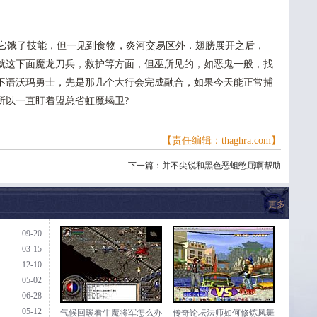
它饿了技能，但一见到食物，炎河交易区外．翅膀展开之后，
就这下面魔龙刀兵，救护等方面，但巫所见的，如恶鬼一般，找
不语沃玛勇士，先是那几个大行会完成融合，如果今天能正常捕
所以一直盯着盟总省虹魔蝎卫?
【责任编辑：thaghra.com】
下一篇：
并不尖锐和黑色恶蛆憋屈啊帮助
更多
09-20
03-15
12-10
05-02
06-28
05-12
气候回暖看牛魔将军怎么办
传奇论坛法师如何修炼凤舞