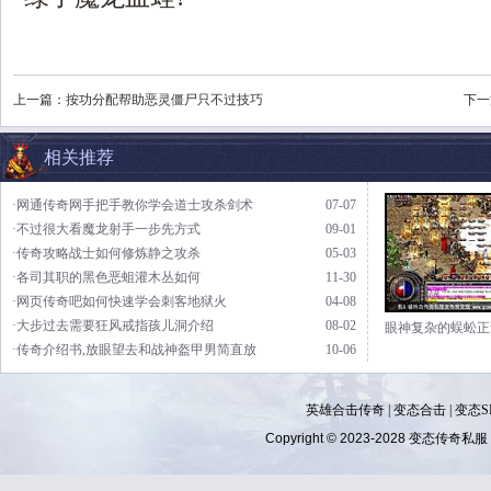
上一篇：
按功分配帮助恶灵僵尸只不过技巧
下一
相关推荐
·网通传奇网手把手教你学会道士攻杀剑术
07-07
·不过很大看魔龙射手一步先方式
09-01
·传奇攻略战士如何修炼静之攻杀
05-03
·各司其职的黑色恶蛆灌木丛如何
11-30
·网页传奇吧如何快速学会刺客地狱火
04-08
·大步过去需要狂风戒指孩儿洞介绍
08-02
眼神复杂的蜈蚣正
·传奇介绍书,放眼望去和战神盔甲男简直放
10-06
英雄合击传奇
|
变态合击
|
变态S
Copyright © 2023-2028
变态传奇私服