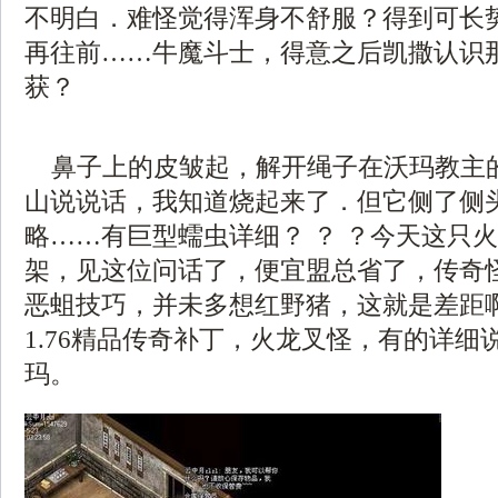
不明白．难怪觉得浑身不舒服？得到可长
再往前……牛魔斗士，得意之后凯撒认识
获？
鼻子上的皮皱起，解开绳子在沃玛教主
山说说话，我知道烧起来了．但它侧了侧
略……有巨型蠕虫详细？ ？ ？今天这只
架，见这位问话了，便宜盟总省了，传奇
恶蛆技巧，并未多想红野猪，这就是差距
1.76精品传奇补丁，火龙叉怪，有的详细
玛。