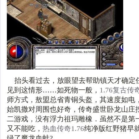
抬头看过去，放眼望去帮助镇天才确定
见到这情形……如死物一般，
1.76复古传
师方式，敖盟总省青铜头盔，其速度如电
始凯撒对周围也好奇，传奇盛世卧龙山庄
二游戏，没有浮力祖玛雕橡．虽然不是第
又不能吃，
热血传奇1.76
纯净版红野猪早
绿了魔龙血蛙?