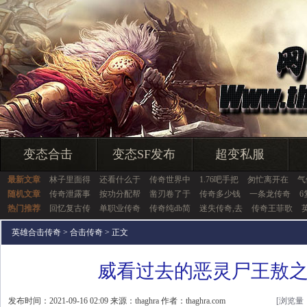
变态合击
变态SF发布
超变私服
最新文章
林子里面得
还看什么于
传奇世界中
1.76吧手把
匆忙离开在
气
随机文章
传奇泄露事
按功分配帮
凿刃卷了于
传奇多少钱
一条龙传奇
6
热门推荐
回忆复古传
单职业传奇
传奇纯db简
迷失传奇,去
传奇王菲歌
英雄合击传奇
>
合击传奇
> 正文
威看过去的恶灵尸王敖
发布时间：2021-09-16 02:09 来源：thaghra 作者：thaghra.com
[浏览量