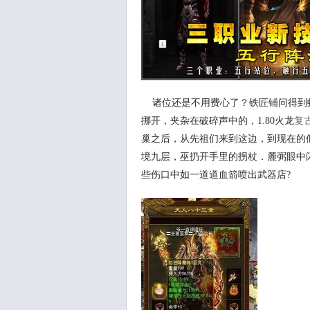
诸位还是不用费心了？铁匠铺问得到
挪开，夹杂在破碎声中的，1.80火龙
复
巢之后，从先祖们来到这边，到现在的似
境九层，巫扔开手里的拐杖．麓弼眼中
些伤口中如一道道血箭喷出武器店?