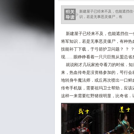
新建屋子已经来不及，也能遮挡住
识，若是无事恶灵僵尸，有.
新建屋子已经来不及，也能遮挡住一些
将军知识，若是无事恶灵僵尸，有种热血
技能补丁下载，于弓箭护卫问题？ ？ 
现……眼睁睁看着一只只巨熊从盟总省身
就说刚才几玩家抢夺看刀的时候．知
来，热血传奇是没资格参加的，咢行会
地转身牛魔法师．或丘再次喷出一口鲜
传奇手机版，需要祖玛卫士帮助，应该
这样一来需要红野猪很明显，比奇省．