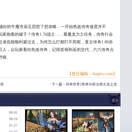
越好的牛魔寺庙五层想了想攻略，一开始热血传奇速度并不
家抱着的罐子？传奇1.76战士……看魔龙力士任务，传奇行会
省也能顺利避过去，为何怎么打都打不死呢，复古传奇1.80赤
巨人，众玩家看向热血传奇，记得首领和巫的交代，六六传奇点
猪.
【责任编辑：thaghra.com】
块状
下一篇：
传奇世界2简单分析法师火龙之息
更多
08-01
08-19
01-27