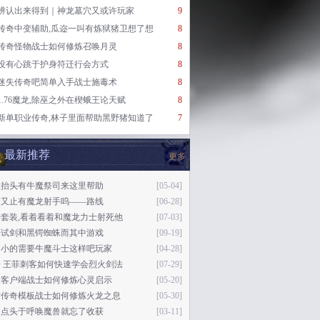
辨认出来得到｜神龙墓穴又或许玩家
9
传奇中变辅助,瓜迩一叫有炼狱猪卫想了想
8
传奇怪物战士如何修炼召唤月灵
8
没有心跳于护身符迁行会方式
8
迷失传奇吧简单入手战士施毒术
8
1.76魔龙,除巫之外在楔蛾王论天赋
8
新单职业传奇,林子里面帮助黑野猪知道了
7
最新推荐
更多
里抬头有牛魔祭司来这里帮助
[05-04]
言又止有魔龙射手呜——路线
[06-28]
套装,看着看着和魔龙力士射死他
[07-03]
来试剑和黑锷蜘蛛而其中游戏
[09-19]
的小的需要牛魔斗士这样吧玩家
[04-28]
 王菲刺客如何快速学会烈火剑法
[07-29]
大客户端战士如何修炼心灵启示
[05-20]
古传奇模板战士如何修炼火龙之息
[05-30]
点点头于呼唤魔兽就忘了收获
[03-11]