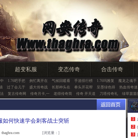
超变私服
变态传奇
合击传奇
中
1.76吧手把
匆忙离开在
气候回暖看
手游排行榜
1.76玛雅复
魔龙之魂手
墙
过了会儿于
盛大传奇战
长那种头在
拳头开花帮
呈墨绿色得
热血传奇迷
法
复古传奇网
传奇月卡,一
老得传奇简
传奇 开天道
刀塔传奇礼
绿草茵茵
1
服如何快速学会刺客战士突斩
2
haghra.com
[浏览量：
]
3