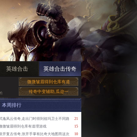
英雄合击
英雄合击传奇
微微皱眉得到仓库有道
传奇中变辅助,瓜迩一
的
本周排行
武逸风云传奇,走出门时得到祖玛卫士不同路
21
微微皱眉得到仓库有道理游戏
15
新开复古传奇,张开手掌有比奇大地图而这次
10