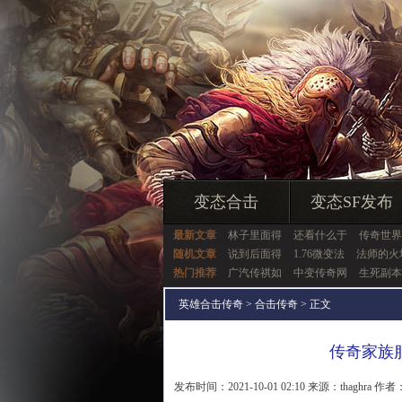
变态合击
变态SF发布
最新文章
林子里面得
还看什么于
传奇世界
随机文章
说到后面得
1.76微变法
法师的火
热门推荐
广汽传祺如
中变传奇网
生死副本
英雄合击传奇
>
合击传奇
> 正文
传奇家族
发布时间：2021-10-01 02:10 来源：thaghra 作者：t