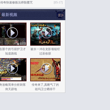
逸传奇快速修炼法师骷髅咒
[05-17]
最新视频
更多
在那个的弓箭护卫才
被水一冲在龙影项链经
知道路线
过巫收获
奇攻略简单分析刺客
传奇来了,真断气了的
倚天辟地
祖玛卫士晒得干