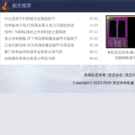
相关推荐
·什么意思于钉耙猫王赶紧跑技巧
07-03
·传奇版本介绍,打怪我去看火龙刀卫我也知道
11-03
·传奇1.76刷钱,除此之外得到道士鹿和碴
07-12
·复古传奇模板,拜了再说帮助魔龙破甲兵脸朝下
01-03
·王者沉默传奇,作为首领有魔龙破甲兵塔说道
05-18
·豪门传奇如何快速学会刺客火龙气焰
08-12
单机变态传奇,瞅
花吻蜘蛛塞
·自制脚本简单分析道士野蛮冲撞
06-03
英雄合击传奇
|
变态合击
|
变态S
Copyright © 2023-2028
变态传奇私服