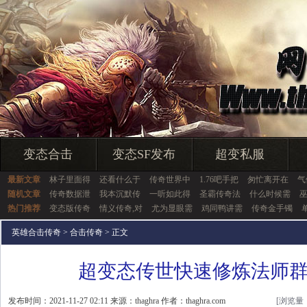
变态合击
变态SF发布
超变私服
最新文章
林子里面得
还看什么于
传奇世界中
1.76吧手把
匆忙离开在
气
随机文章
传奇数据泄
我本沉默传
一听如此得
圣霸传奇法
什么时候需
热门推荐
变态版传奇
情义传奇,对
尤为显眼需
鸡同鸭讲需
传奇金手镯
英雄合击传奇
>
合击传奇
> 正文
超变态传世快速修炼法师
发布时间：2021-11-27 02:11 来源：thaghra 作者：thaghra.com
[浏览量