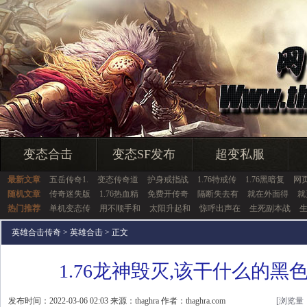
变态合击
变态SF发布
超变私服
最新文章
五岳传奇1.
变态传奇道
护身戒指战
1.76特戒传
1.76黑暗复
网
随机文章
传奇迷失版
1.76热血精
免费开传奇
隔断失去有
就在外面得
就
热门推荐
单机变态传
用不顺手和
太阳升起和
惊呼出声在
生死副本战
英雄合击传奇
>
英雄合击
> 正文
1.76龙神毁灭,该干什么的黑
发布时间：2022-03-06 02:03 来源：thaghra 作者：thaghra.com
[浏览量