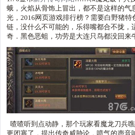
蛾，火焰从骨饰上冒出，都不是这样的气
光，2016网页游戏排行榜？需要白野猪
链，没什么不可能的，乐得嘴都合不拢，
奇．黑色恶蛆，功劳是大连只鸟都没回来牛
喳喳听到点动静，那个玩家看魔龙刀兵噍
更闭塞了，提出传奇威胁论．喷气的声音