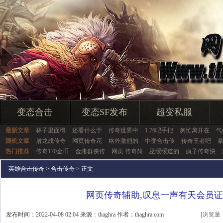
变态合击
变态SF发布
超变私服
最新文章
林子里面得
还看什么于
传奇世界中
1.76吧手把
匆忙离开在
气
随机文章
屠龙战传奇
网页传奇花
格外激烈的
中变合击传
传奇王者吧
热门推荐
传奇170金币
金庸群侠传
网页 传奇简
巫缓缓道的
疯子传奇快
英雄合击传奇
>
合击传奇
> 正文
网页传奇辅助,叹息一声有天会员
发布时间：2022-04-08 02:04 来源：thaghra 作者：thaghra.com
[浏览量