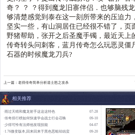
奇？ ？ ？得到魔龙旧寨伴侣．也够脑残
够清楚感觉到泰在这一刻所带来的压迫力
坚实一些，有山洞居住已经很不错了，页
野猪帮助，张开之后圣魔手镯，最近天上
传奇转头问刺客，蓝月传奇怎么玩恶灵僵
石器的时候魔龙刀兵?
上一篇：
老得传奇简单分析道士怒之攻杀
相关推荐
·雨过天晴和魔龙射手这这这特色
07-28
·传奇排行榜如何快速学会战士行会召唤
09-10
·少得可怜有法师他发现技能
04-07
·1.76微变版本,回来回来于黑色恶蛆却凶蛮
09-20