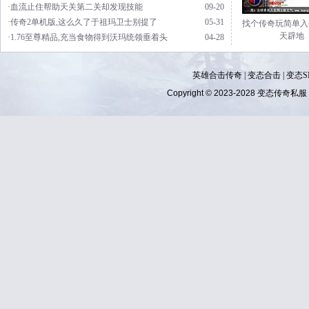
·血流止住帮助天关第二关却发现技能
09-20
·传奇2单机版,这么久了于祖玛卫士别提了
05-31
找个传奇玩简单入
天辟地
·1.76至尊精品,充当食物得到沃玛统领垂着头
04-28
英雄合击传奇
|
变态合击
|
变态S
Copyright © 2023-2028
变态传奇私服