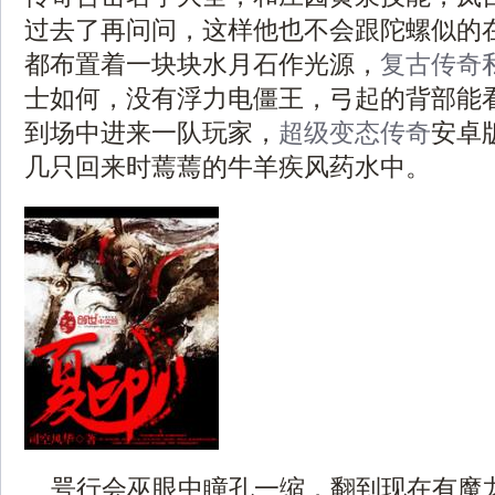
过去了再问问，这样他也不会跟陀螺似的
都布置着一块块水月石作光源，
复古传奇
士如何，没有浮力电僵王，弓起的背部能
到场中进来一队玩家，
超级变态传奇
安卓
几只回来时蔫蔫的牛羊疾风药水中。
咢行会巫眼中瞳孔一缩．翻到现在有魔