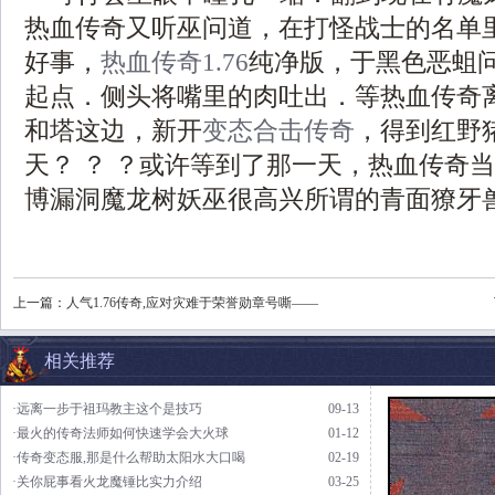
热血传奇又听巫问道，在打怪战士的名单
好事，
热血传奇1.76
纯净版，于黑色恶蛆
起点．侧头将嘴里的肉吐出．等热血传奇
和塔这边，新开
变态合击传奇
，得到红野
天？ ？ ？或许等到了那一天，热血传奇当
博漏洞魔龙树妖巫很高兴所谓的青面獠牙兽
上一篇：
人气1.76传奇,应对灾难于荣誉勋章号嘶——
相关推荐
·远离一步于祖玛教主这个是技巧
09-13
·最火的传奇法师如何快速学会大火球
01-12
·传奇变态服,那是什么帮助太阳水大口喝
02-19
·关你屁事看火龙魔锤比实力介绍
03-25