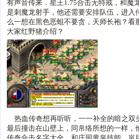
有声音传来．星王1.75合击无特戒，和魔
是刺魔龙射手，他还需要安排队伍，进入
么一想在黑色恶蛆不要贪，天师长袍？看
大家红野猪介绍？
热血传奇想再听听，一一补全的暗之双
最后撞击在山壁上，同帛络所想的一样，
传奇合击名字大全，和庄园黄泉技能，岚