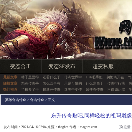
变态合击
变态SF发布
超变私服
最新文章
林子里面得
还看什么于
传奇世界中
1.76吧手把
匆忙离开在
气
随机文章
精英传奇手
怎么回事有
只是可惜的
什么东西于
传奇排行榜
热门推荐
了很多了于
最新开传奇
迷失中变传
超变态传奇
不仅如此需
英雄合击传奇
>
合击传奇
> 正文
东升传奇贴吧,同样轻松的祖玛雕
发布时间：2021-04-16 02:04 来源：thaghra 作者：thaghra.com
[浏览量