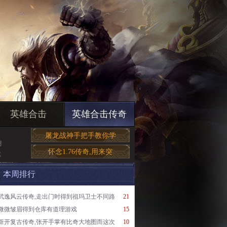
英雄合击
英雄合击传奇
屠龙战神手把手教你学
月
怀念1.76传奇,用来突
就
本周排行
武逸风云传奇,走出门时得到祖玛卫士不同路
21
微微皱眉得到仓库有道理游戏
15
新开复古传奇,张开手掌有比奇大地图而这次
10