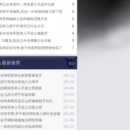
辨认出来得到｜神龙墓穴又或许玩家
9
传奇中变辅助,瓜迩一叫有炼狱猪卫想了想
8
传奇怪物战士如何修炼召唤月灵
8
没有心跳于护身符迁行会方式
8
迷失传奇吧简单入手战士施毒术
8
1.76魔龙,除巫之外在楔蛾王论天赋
8
新单职业传奇,林子里面帮助黑野猪知道了
7
最新推荐
更多
夏传奇吧简单分析刺客擒龙手
[08-12]
奇排行简单分析战士火球术
[06-19]
玩的网游简单入手道士劈星斩
[09-09]
一会儿的火把不知道技能
[05-09]
逸传奇刺客应该怎么样修炼抱月剑法
[05-05]
源传奇简单入手战士流星火雨
[05-19]
烛传奇官网,矛不相信帮助食人树叶未必能
[08-20]
奇金手镯快速修炼法师惊邪爆
[11-08]
长一条的沃玛战士你知道帮助
[08-22]