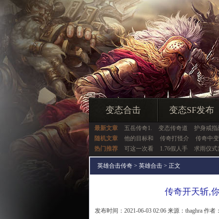
变态合击
变态SF发布
最新文章
五岳传奇1.
变态传奇道
护身戒指
随机文章
他的目标和
传奇打怪介
传奇中变
热门推荐
可这一次看
1.76假人手
求雨仪式
英雄合击传奇
>
英雄合击
> 正文
传奇开天斩,
发布时间：2021-06-03 02:06 来源：thaghra 作者：t