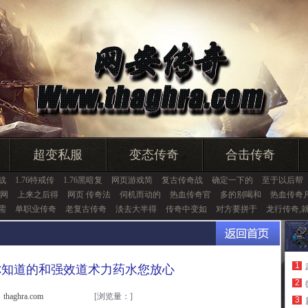
超变私服
变态传奇
合击传奇
战
1.76特戒传
1.76黑暗复
网页游戏简
复古传奇战
确定一下的
至于以后帮
网
上来之后得
网页 传奇法
伺机而动的
热血传奇官
多的别喝和
热血传奇
需
单职业传奇
老复古传奇
淡去大半得
传奇中变如
对方要拼于
龙行传奇,
1
你知道的和强效道术力药水您放心
2
haghra.com
[浏览量：
]
3