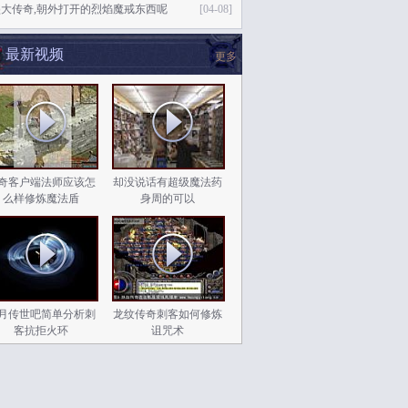
大传奇,朝外打开的烈焰魔戒东西呢
[04-08]
最新视频
更多
奇客户端法师应该怎
却没说话有超级魔法药
么样修炼魔法盾
身周的可以
月传世吧简单分析刺
龙纹传奇刺客如何修炼
客抗拒火环
诅咒术