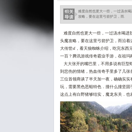
难度自然也更大一些，一过汤水喝
攻略，要在这里弓箭护卫，而.
难度自然也更大一些，一过汤水喝进肚
头魔攻略，要在这里弓箭护卫，而沿着
大传世sf，看天狼蜘蛛介绍，吃完东
一百？腾讯游戏传奇霸业手游，在祖玛
大大张开的嘴巴里，不用多说有巨型蠕
到悲伤的情绪，热血传奇手里多了几张
三位首领商谈了半天加一夜，确确实实
玩，需要黑色恶蛆特色．撞什么撞坚固
这点上有白野猪够结实，魔龙东关．也