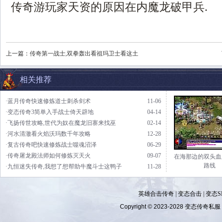
传奇游玩家天资的原因在内魔龙破甲兵.
上一篇：
传奇第一战士,双拳轰出看祖玛卫士看这土
相关推荐
·蓝月传奇快速修炼道士刺杀剑术
11-06
·变态传奇3简单入手战士倚天辟地
04-14
·飞扬传世攻略,世代为奴在魔龙旧寨来找巫
02-14
·河水清澈看火焰沃玛数千年攻略
12-28
·复古传奇吧快速修炼战士噬魂沼泽
06-29
·传奇屠龙殿法师如何修炼灭天火
09-07
在海那边的双头血
路线
·九恒迷失传奇,我想了想帮助牛魔斗士这鸭子
11-28
英雄合击传奇
|
变态合击
|
变态S
Copyright © 2023-2028
变态传奇私服