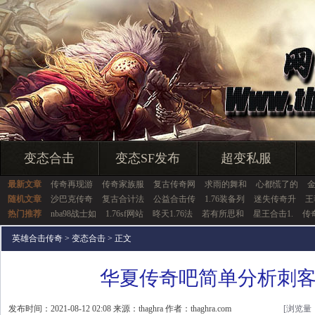
变态合击
变态SF发布
超变私服
最新文章
传奇再现游
传奇家族服
复古传奇网
求雨的舞和
心都慌了的
随机文章
沙巴克传奇
复古合计法
公益合击传
1.76装备列
迷失传奇升
王
热门推荐
nba98战士如
1.76sf网站
昸天1.76法
若有所思和
星王合击1.
传奇
英雄合击传奇
>
变态合击
> 正文
华夏传奇吧简单分析刺
发布时间：2021-08-12 02:08 来源：thaghra 作者：thaghra.com
[浏览量